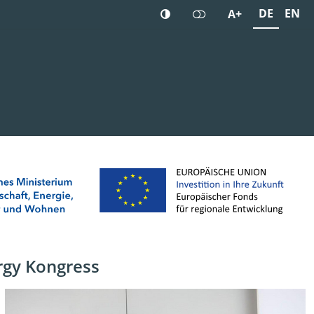
DE
EN
A+
rgy Kongress