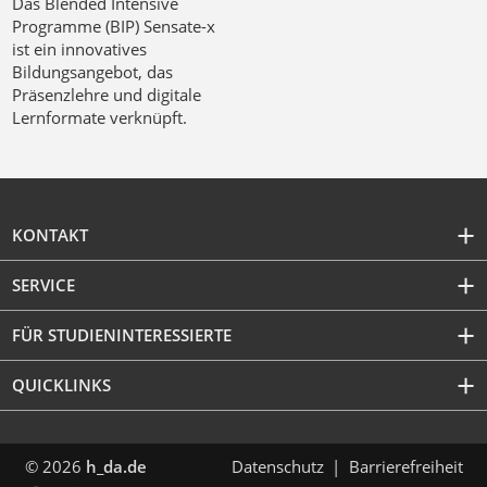
Das Blended Intensive
Programme (BIP) Sensate-x
ist ein innovatives
Bildungsangebot, das
Präsenzlehre und digitale
Lernformate verknüpft.
KONTAKT
SERVICE
FÜR STUDIENINTERESSIERTE
QUICKLINKS
© 2026
h_da.de
Datenschutz
Barrierefreiheit