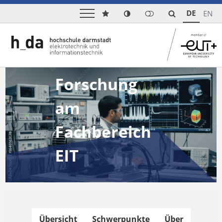
DE
EN
Forschung
am
Fachbereich
EIT
Übersicht
Schwerpunkte
Über