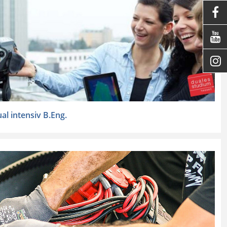



l intensiv B.Eng.