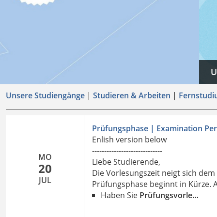
Unser neuer Flyer ist da: KI-Nutzung im Studium 
Unsere Studiengänge
|
Studieren & Arbeiten
|
Fernstudi
Prüfungsphase | Examination Per
Enlish version below
-----------------------------
MO
Liebe Studierende,
20
Die Vorlesungszeit neigt sich dem
JUL
Prüfungsphase beginnt in Kürze. A
Haben
Sie
Prüfungsvorle…
Details