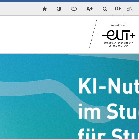
DE
A+
EN
Next