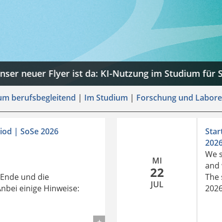
für Studierende des FB EIT
um berufsbegleitend
|
Im Studium
|
Forschung und Labore
iod | SoSe 2026
Star
202
We s
MI
and 
22
 Ende und die
The 
JUL
nbei einige Hinweise:
2026
Deta