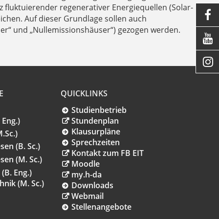
fluktuierender regenerativer Energiequellen (Solar- und

chen. Auf dieser Grundlage sollen auch
user“ und „Nullemissionshäuser“) gezogen werden.


E
QUICKLINKS
Studienbetrieb
 Eng.)
Stundenplan
Klausurpläne
.Sc.)
Sprechzeiten
en (B. Sc.)
Kontakt zum FB EIT
en (M. Sc.)
Moodle
B. Eng.)
my.h-da
nik (M. Sc.)
Downloads
Webmail
Stellenangebote